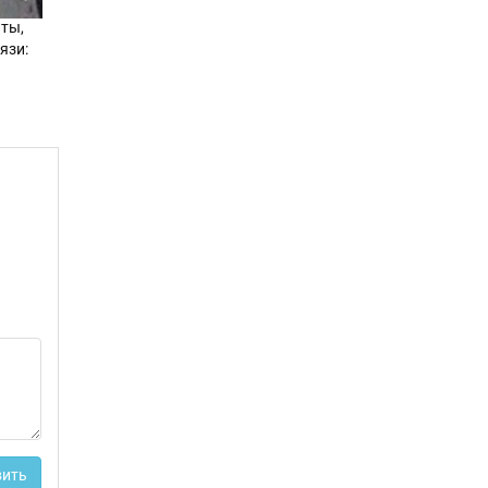
,
нты,
язи:
ить