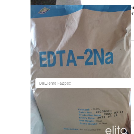
оэдф и другие. Нитрит натрия. Толуол нефтяной, и
силикагель (также отработанный). Анионит, катион
флокулянты, реагенты, реактивы разнные. Рассмот
ватсап, телеграм, почта ftoroplast2019@mail.ru
Свяжитесь с автором объявления
Артур
79x xxx xxxx
Показать контакты
WhatsApp
+7xxxxx
Telegram
79xxxxx