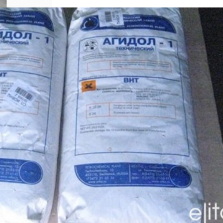
е, упаковке химическое сырье, реактивы, реагенты из числа нелик
востребованное в производстве, лежалое. Агидол-1, калий хлорист
бихромат натрия, бихромат калия, кольматант (скорлупа кедрового 
ановый биополимер, кислота: борная, лимонная, ортофосфорная, н