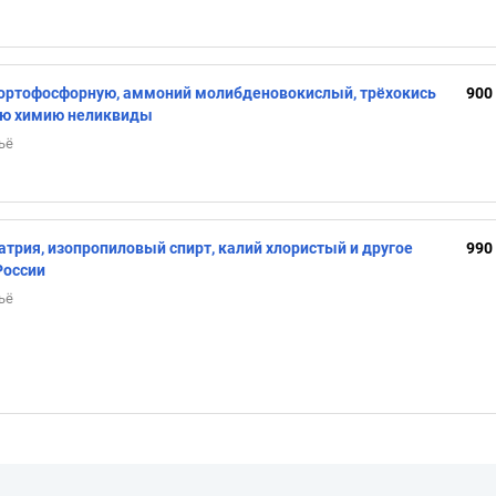
 ортофосфорную, аммоний молибденовокислый, трёхокись
900
ую химию неликвиды
ьё
атрия, изопропиловый спирт, калий хлористый и другое
990
России
ьё