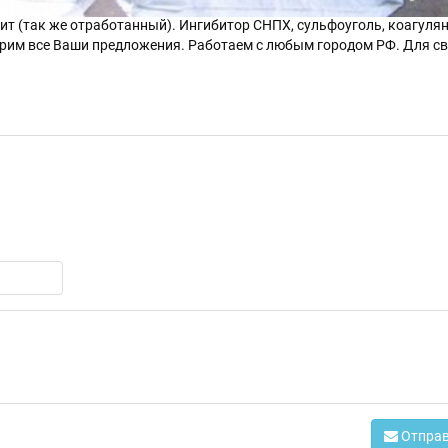
зопропиловый спирт, перекись водорода, реакап, бисульфит аммония
ит (так же отработанный). Ингибитор СНПХ, сульфоуголь, коагуля
рим все Ваши предложения. Работаем с любым городом РФ. Для св
Отправ