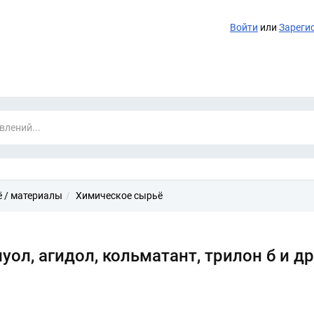
Войти
или
Зареги
 / материалы
Химическое сырьё
уол, агидол, кольматант, трилон б и д