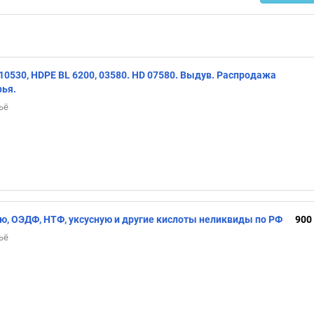
, 10530, HDPE BL 6200, 03580. HD 07580. Выдув. Распродажа
рья.
ьё
, ОЭДФ, НТФ, уксусную и другие кислоты неликвиды по РФ
900
ьё