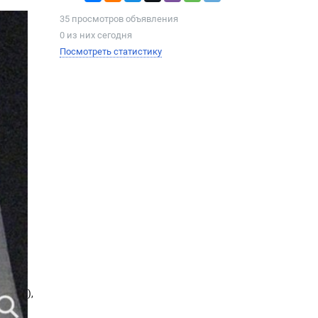
35 просмотров объявления
0 из них сегодня
Посмотреть статистику
видов,
ый
ореха),
тф,