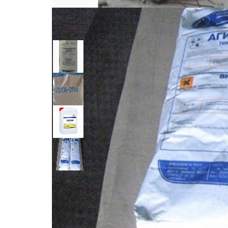
Готовы рассмотреть закупку оптом в заводской тар
просроченное, предназначенное для утилизации, не
белый мелкий, медный купорос, бура техническая, 
метасиликат натрия, сода кальцинированная, ксант