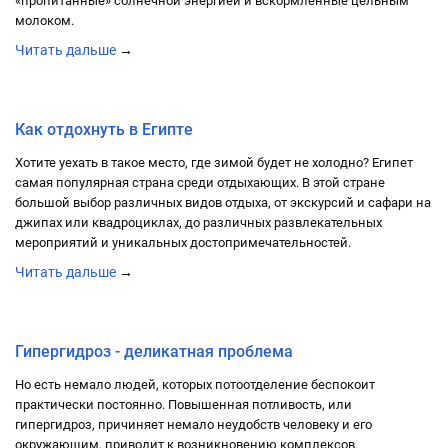
«пропитанные» солнечной энергией и вскормленные цельным
молоком.
Читать дальше
→
29.05.2021 в 16:31
Как отдохнуть в Египте
Хотите уехать в такое место, где зимой будет не холодно? Египет
самая популярная страна среди отдыхающих. В этой стране
большой выбор различных видов отдыха, от экскурсий и сафари на
джипах или квадроциклах, до различных развлекательных
мероприятий и уникальных достопримечательностей.
Читать дальше
→
29.05.2021 в 16:28
Гипергидроз - деликатная проблема
Но есть немало людей, которых потоотделение беспокоит
практически постоянно. Повышенная потливость, или
гипергидроз, причиняет немало неудобств человеку и его
окружающим, приводит к возникновению комплексов.