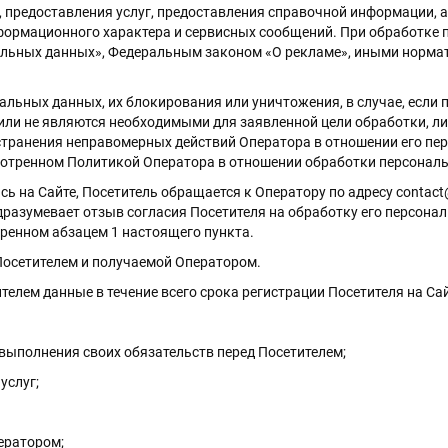
 предоставления услуг, предоставления справочной информации, а
формационного характера и сервисных сообщений. При обработке 
альных данных», Федеральным законом «О рекламе», иными норм
ональных данных, их блокирования или уничтожения, в случае, есл
ли не являются необходимыми для заявленной цели обработки, либ
странения неправомерных действий Оператора в отношении его пе
мотренном Политикой Оператора в отношении обработки персонал
ь на Сайте, Посетитель обращается к Оператору по адресу contact@
дразумевает отзыв согласия Посетителя на обработку его персон
тренном абзацем 1 настоящего пункта.
Посетителем и получаемой Оператором.
елем данные в течение всего срока регистрации Посетителя на Сай
 выполнения своих обязательств перед Посетителем;
услуг;
ератором;