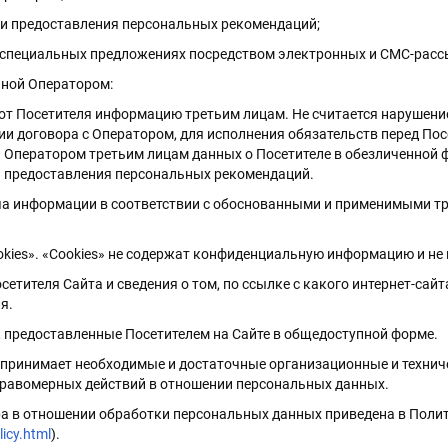
я и предоставления персональных рекомендаций;
и специальных предложениях посредством электронных и СМС-расс
нной Оператором:
ю от Посетителя информацию третьим лицам. Не считается наруше
и договора с Оператором, для исполнения обязательств перед Пос
 Оператором третьим лицам данных о Посетителе в обезличенной ф
и предоставления персональных рекомендаций.
ача информации в соответствии с обоснованными и применимыми 
okies». «Cookies» не содержат конфиденциальную информацию и не
сетителя Сайта и сведения о том, по ссылке с какого интернет-са
я.
ия, предоставленные Посетителем на Сайте в общедоступной форме.
х принимает необходимые и достаточные организационные и техни
еправомерных действий в отношении персональных данных.
ора в отношении обработки персональных данных приведена в Пол
licy.html
).