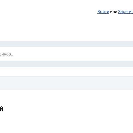
Войти
или
Зареги
й